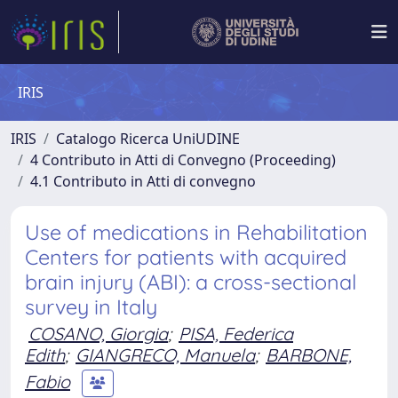
IRIS
IRIS
Catalogo Ricerca UniUDINE
4 Contributo in Atti di Convegno (Proceeding)
4.1 Contributo in Atti di convegno
Use of medications in Rehabilitation
Centers for patients with acquired
brain injury (ABI): a cross-sectional
survey in Italy
COSANO, Giorgia
;
PISA, Federica
Edith
;
GIANGRECO, Manuela
;
BARBONE,
Fabio