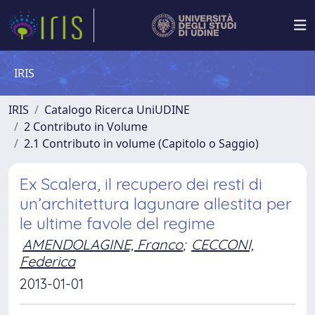
IRIS
IRIS
Catalogo Ricerca UniUDINE
2 Contributo in Volume
2.1 Contributo in volume (Capitolo o Saggio)
Ex Scalera, il recupero dei resti di
un’architettura lagunare allestita per
le ultime favole del regime
AMENDOLAGINE, Franco
;
CECCONI,
Federica
2013-01-01