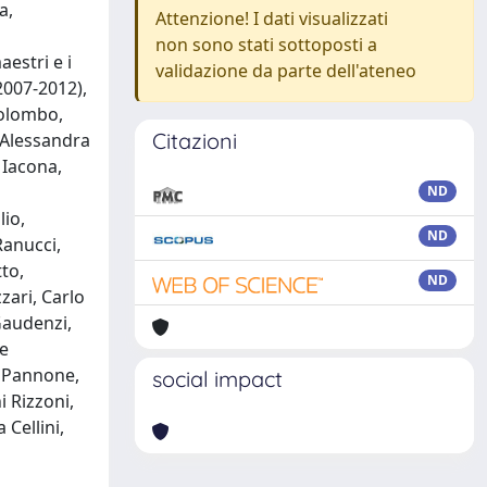
a,
Attenzione! I dati visualizzati
non sono stati sottoposti a
aestri e i
validazione da parte dell'ateneo
(2007-2012),
Colombo,
Citazioni
, Alessandra
 Iacona,
ND
io,
ND
Ranucci,
to,
ND
zari, Carlo
Gaudenzi,
ge
o Pannone,
social impact
 Rizzoni,
Cellini,