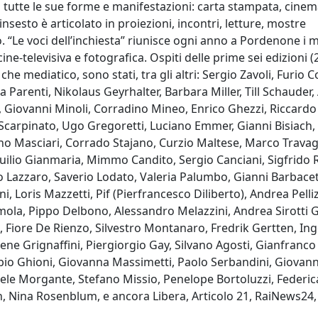
n tutte le sue forme e manifestazioni: carta stampata, cinem
linsesto è articolato in proiezioni, incontri, letture, mostre
. “Le voci dell’inchiesta” riunisce ogni anno a Pordenone i m
 cine-televisiva e fotografica. Ospiti delle prime sei edizioni 
he mediatico, sono stati, tra gli altri: Sergio Zavoli, Furio 
a Parenti, Nikolaus Geyrhalter, Barbara Miller, Till Schauder
i, Giovanni Minoli, Corradino Mineo, Enrico Ghezzi, Riccardo
o Scarpinato, Ugo Gregoretti, Luciano Emmer, Gianni Bisiach,
no Masciari, Corrado Stajano, Curzio Maltese, Marco Travagl
Duilio Gianmaria, Mimmo Candito, Sergio Canciani, Sigfrido 
io Lazzaro, Saverio Lodato, Valeria Palumbo, Gianni Barbacet
oris Mazzetti, Pif (Pierfrancesco Diliberto), Andrea Pelliz
mola, Pippo Delbono, Alessandro Melazzini, Andrea Sirotti 
 Fiore De Rienzo, Silvestro Montanaro, Fredrik Gertten, In
e Grignaffini, Piergiorgio Gay, Silvano Agosti, Gianfranc
bio Ghioni, Giovanna Massimetti, Paolo Serbandini, Giovanni
ele Morgante, Stefano Missio, Penelope Bortoluzzi, Federica 
ton, Nina Rosenblum, e ancora Libera, Articolo 21, RaiNews24,