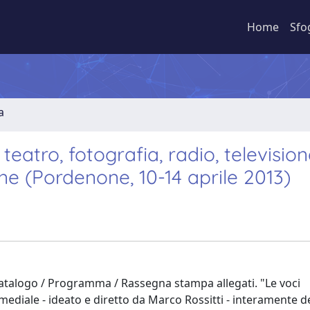
Home
Sfo
a
teatro, fotografia, radio, television
ne (Pordenone, 10-14 aprile 2013)
 Catalogo / Programma / Rassegna stampa allegati. "Le voci
timediale - ideato e diretto da Marco Rossitti - interamente 