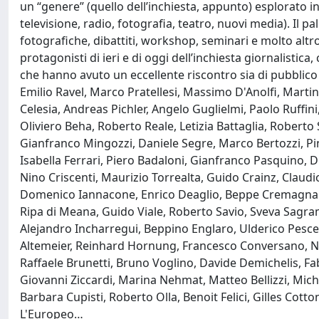
un “genere” (quello dell’inchiesta, appunto) esplorato i
televisione, radio, fotografia, teatro, nuovi media). Il pa
fotografiche, dibattiti, workshop, seminari e molto altro
protagonisti di ieri e di oggi dell’inchiesta giornalistica,
che hanno avuto un eccellente riscontro sia di pubblico c
Emilio Ravel, Marco Pratellesi, Massimo D'Anolfi, Martin
Celesia, Andreas Pichler, Angelo Guglielmi, Paolo Ruffin
Oliviero Beha, Roberto Reale, Letizia Battaglia, Robert
Gianfranco Mingozzi, Daniele Segre, Marco Bertozzi, Pi
Isabella Ferrari, Piero Badaloni, Gianfranco Pasquino, 
Nino Criscenti, Maurizio Torrealta, Guido Crainz, Claud
Domenico Iannacone, Enrico Deaglio, Beppe Cremagnani, L
Ripa di Meana, Guido Viale, Roberto Savio, Sveva Sagra
Alejandro Incharregui, Beppino Englaro, Ulderico Pesce,
Altemeier, Reinhard Hornung, Francesco Conversano, Nen
Raffaele Brunetti, Bruno Voglino, Davide Demichelis, Fa
Giovanni Ziccardi, Marina Nehmat, Matteo Bellizzi, Mich
Barbara Cupisti, Roberto Olla, Benoit Felici, Gilles Cot
L'Europeo…