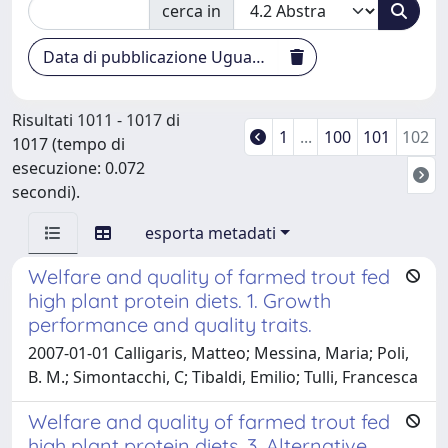
cerca in
Data di pubblicazione Uguale [2000 TO 2009]
Risultati 1011 - 1017 di
1
...
100
101
102
1017 (tempo di
esecuzione: 0.072
secondi).
esporta metadati
Welfare and quality of farmed trout fed
high plant protein diets. 1. Growth
performance and quality traits.
2007-01-01 Calligaris, Matteo; Messina, Maria; Poli,
B. M.; Simontacchi, C; Tibaldi, Emilio; Tulli, Francesca
Welfare and quality of farmed trout fed
high plant protein diets. 3. Alternative