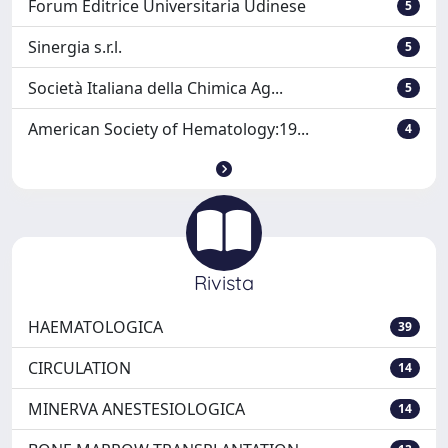
Forum Editrice Universitaria Udinese
5
Sinergia s.r.l.
5
Società Italiana della Chimica Ag...
5
American Society of Hematology:19...
4
Rivista
HAEMATOLOGICA
39
CIRCULATION
14
MINERVA ANESTESIOLOGICA
14