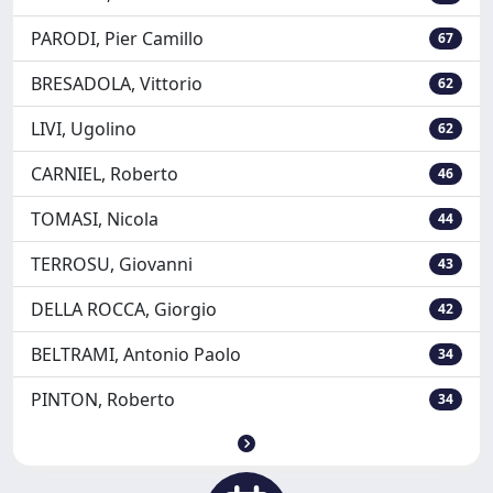
PARODI, Pier Camillo
67
BRESADOLA, Vittorio
62
LIVI, Ugolino
62
CARNIEL, Roberto
46
TOMASI, Nicola
44
TERROSU, Giovanni
43
DELLA ROCCA, Giorgio
42
BELTRAMI, Antonio Paolo
34
PINTON, Roberto
34