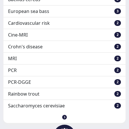
European sea bass
3
Cardiovascular risk
2
Cine-MRI
2
Crohn's disease
2
MRI
2
PCR
2
PCR-DGGE
2
Rainbow trout
2
Saccharomyces cerevisiae
2