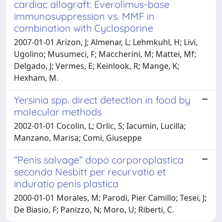
cardiac allograft: Everolimus-base
immunosuppression vs. MMF in
combination with Cyclosporine
2007-01-01 Arizon, J; Almenar, L; Lehmkuhl, H; Livi,
Ugolino; Musumeci, F; Maccherini, M; Mattei, Mf;
Delgado, J; Vermes, E; Keinlook, R; Mange, K;
Hexham, M.
Yersinia spp. direct detection in food by
molecular methods
2002-01-01 Cocolin, L; Orlic, S; Iacumin, Lucilla;
Manzano, Marisa; Comi, Giuseppe
“Penis salvage” dopo corporoplastica
secondo Nesbitt per recurvatio et
induratio penis plastica
2000-01-01 Morales, M; Parodi, Pier Camillo; Tesei, J;
De Biasio, F; Panizzo, N; Moro, U; Riberti, C.