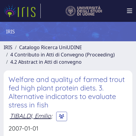
IRIS
IRIS
Catalogo Ricerca UniUDINE
4 Contributo in Atti di Convegno (Proceeding)
4.2 Abstract in Atti di convegno
Welfare and quality of farmed trout
fed high plant protein diets. 3.
Alternative indicators to evaluate
stress in fish
TIBALDI, Emilio
;
2007-01-01