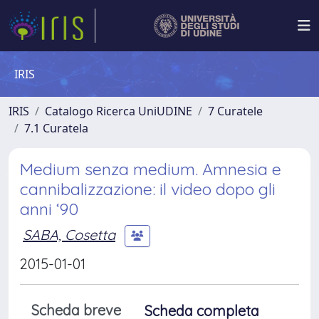
IRIS
IRIS
Catalogo Ricerca UniUDINE
7 Curatele
7.1 Curatela
Medium senza medium. Amnesia e
cannibalizzazione: il video dopo gli
anni ‘90
SABA, Cosetta
2015-01-01
Scheda breve
Scheda completa