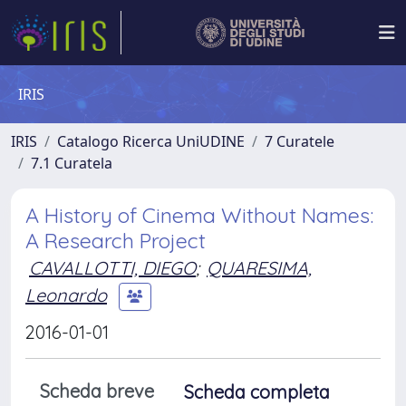
IRIS
IRIS
Catalogo Ricerca UniUDINE
7 Curatele
7.1 Curatela
A History of Cinema Without Names:
A Research Project
CAVALLOTTI, DIEGO
;
QUARESIMA,
Leonardo
2016-01-01
Scheda breve
Scheda completa