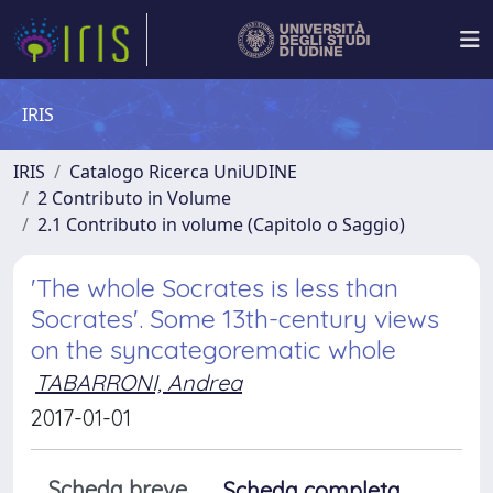
IRIS
IRIS
Catalogo Ricerca UniUDINE
2 Contributo in Volume
2.1 Contributo in volume (Capitolo o Saggio)
'The whole Socrates is less than
Socrates'. Some 13th-century views
on the syncategorematic whole
TABARRONI, Andrea
2017-01-01
Scheda breve
Scheda completa