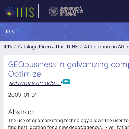
IRIS
IRIS
Catalogo Ricerca UniUDINE
4 Contributo in Atti
GEObusiness in galvanizing comp
Optimize.
salvatore amaduzzi
2009-01-01
Abstract
The use of geomarketing technology allows the user to
find best location for a new depot/agency/... • verify 