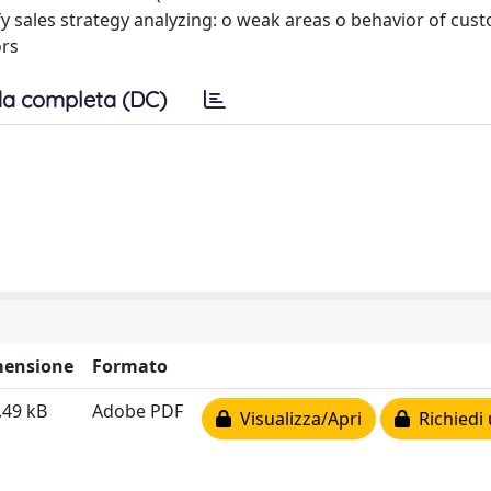
fy sales strategy analyzing: o weak areas o behavior of cus
ors
a completa (DC)
ensione
Formato
.49 kB
Adobe PDF
Visualizza/Apri
Richiedi 