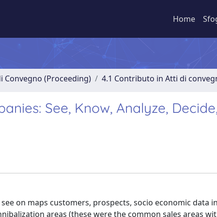
Home
Sfo
 di Convegno (Proceeding)
4.1 Contributo in Atti di conve
anies: See, Know, Analyze, Decide
 see on maps customers, prospects, socio economic data in 
Cannibalization areas (these were the common sales areas wit