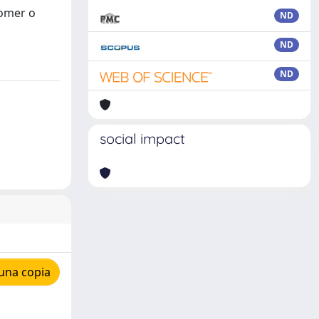
tomer o
ND
ND
ND
social impact
una copia