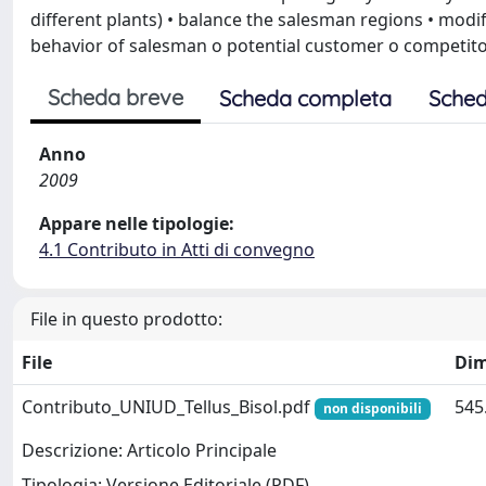
different plants) • balance the salesman regions • modi
behavior of salesman o potential customer o competit
Scheda breve
Scheda completa
Sched
Anno
2009
Appare nelle tipologie:
4.1 Contributo in Atti di convegno
File in questo prodotto:
File
Dim
Contributo_UNIUD_Tellus_Bisol.pdf
545
non disponibili
Descrizione: Articolo Principale
Tipologia: Versione Editoriale (PDF)