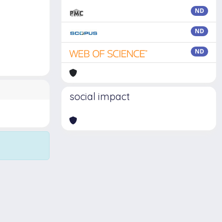
ND
ND
ND
social impact