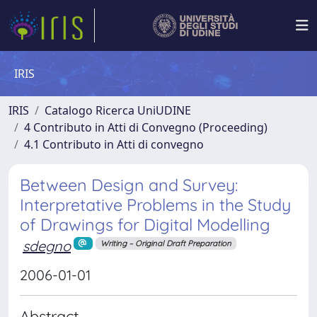
IRIS
IRIS
Catalogo Ricerca UniUDINE
4 Contributo in Atti di Convegno (Proceeding)
4.1 Contributo in Atti di convegno
Between Design and Survey:
Interpretative Problems in the Study
of Drawings for Digital Modelling
sdegno
Writing – Original Draft Preparation
2006-01-01
Abstract