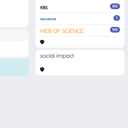
ND
1
ND
social impact