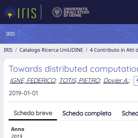
IRIS
IRIS
Catalogo Ricerca UniUDINE
4 Contributo in Atti
Towards distributed computatio
IGNE, FEDERICO
;
TOTIS, PIETRO
;
Dovier A.
;
2019-01-01
Scheda breve
Scheda completa
Sched
Anno
2019