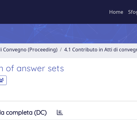
Home
Sfo
 di Convegno (Proceeding)
4.1 Contributo in Atti di conve
n of answer sets
a completa (DC)