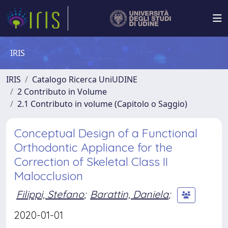
IRIS
IRIS
Catalogo Ricerca UniUDINE
2 Contributo in Volume
2.1 Contributo in volume (Capitolo o Saggio)
Conceptual Design of a Functional
Orthodontic Appliance for the
Correction of Skeletal Class II
Malocclusion
Filippi, Stefano
;
Barattin, Daniela
;
2020-01-01