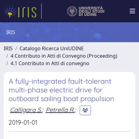
IRIS
IRIS
Catalogo Ricerca UniUDINE
4 Contributo in Atti di Convegno (Proceeding)
4.1 Contributo in Atti di convegno
A fully-integrated fault-tolerant
multi-phase electric drive for
outboard sailing boat propulsion
Calligaro S.
;
Petrella R.
;
2019-01-01