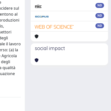
e
ND
ncidere sul
sentono al
ND
 produzioni
is,
ND
settori
degli
le il lavoro
social impact
rso: (a) la
e Agricola
 degli
a qualità
iduazione