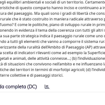
egli equilibri ambientali e sociali di un territorio. Certament
atteristiche di questo comparto hanno inciso e continuano a i
ttura del paesaggio. Ma quali sono i gradi di libertà che con
 rurale che è stato costruito in maniera radicale attraverso
’uomo? E come le politiche, piano di sviluppo rurale in prim
nendo in evidenza il tema della coerenza con tutti gli altri 
a sua parte strategica indica il paesaggio rurale come uno 
do a tutti gli elementi che vanno a comporre il sistema rura
erizzante della ruralità dell’Ambito di Paesaggio (AP) attrave
la scelta di indicatori rilevanti come ad esempio la Superfici
getali e animali, delle attività connesse…; (b) l’individuazione
tà di situazioni che convivono nell’ambito e ne influenzano l
iche dei territori in termini di morfotipi agricoli; (d) l’indiv
erre collettive e di paesaggi storici.
da completa (DC)