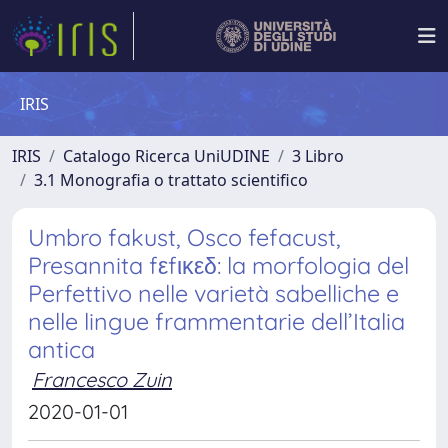
IRIS
IRIS
Catalogo Ricerca UniUDINE
3 Libro
3.1 Monografia o trattato scientifico
Umbro fakust, Osco fefacust,
Presannita fεfικεδ: la morfologia del
Perfettivo nelle varietà sabelliche e
nelle lingue frammentarie dell’Italia
antica
Francesco Zuin
2020-01-01