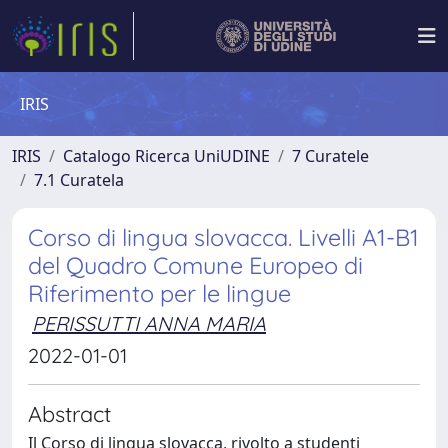
IRIS
IRIS
Catalogo Ricerca UniUDINE
7 Curatele
7.1 Curatela
Corso di lingua slovacca. Livelli A1-B1
del Quadro Comune Europeo di
Riferimento per le lingue
PERISSUTTI ANNA MARIA
2022-01-01
Abstract
Il Corso di lingua slovacca, rivolto a studenti