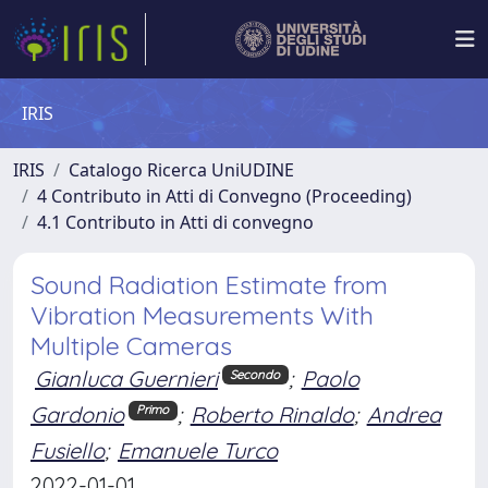
IRIS
IRIS
Catalogo Ricerca UniUDINE
4 Contributo in Atti di Convegno (Proceeding)
4.1 Contributo in Atti di convegno
Sound Radiation Estimate from
Vibration Measurements With
Multiple Cameras
Gianluca Guernieri
;
Paolo
Secondo
Gardonio
;
Roberto Rinaldo
;
Andrea
Primo
Fusiello
;
Emanuele Turco
2022-01-01