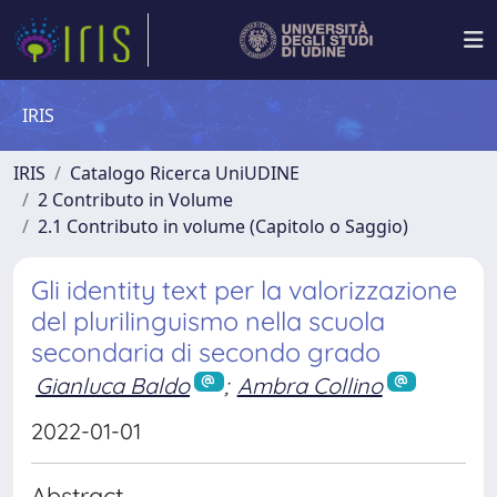
IRIS
IRIS
Catalogo Ricerca UniUDINE
2 Contributo in Volume
2.1 Contributo in volume (Capitolo o Saggio)
Gli identity text per la valorizzazione
del plurilinguismo nella scuola
secondaria di secondo grado
Gianluca Baldo
;
Ambra Collino
2022-01-01
Abstract