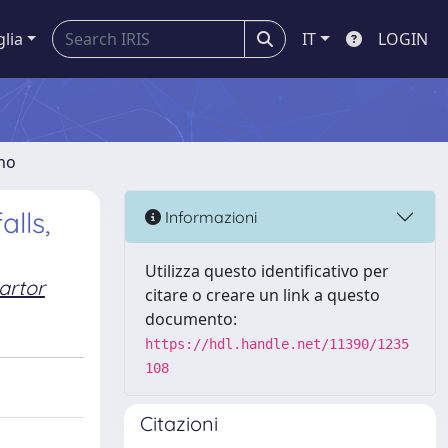
glia
IT
LOGIN
gno
lls,
Informazioni
Utilizza questo identificativo per
artor
citare o creare un link a questo
documento:
https://hdl.handle.net/11390/1235
108
Citazioni