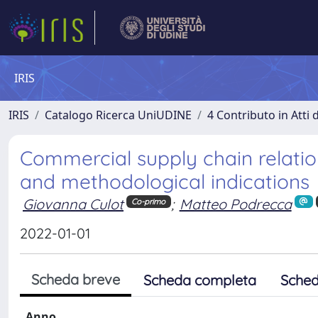
IRIS
IRIS
Catalogo Ricerca UniUDINE
4 Contributo in Atti
Commercial supply chain relation
and methodological indications
Giovanna Culot
;
Matteo Podrecca
Co-primo
2022-01-01
Scheda breve
Scheda completa
Sched
Anno