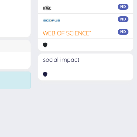
ND
ND
ND
social impact