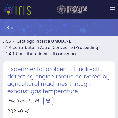
IRIS
IRIS
Catalogo Ricerca UniUDINE
4 Contributo in Atti di Convegno (Proceeding)
4.1 Contributo in Atti di convegno
Experimental problem of indirectly
detecting engine torque delivered by
agricultural machines through
exhaust gas temperature
Bietresato M
;
2021-01-01