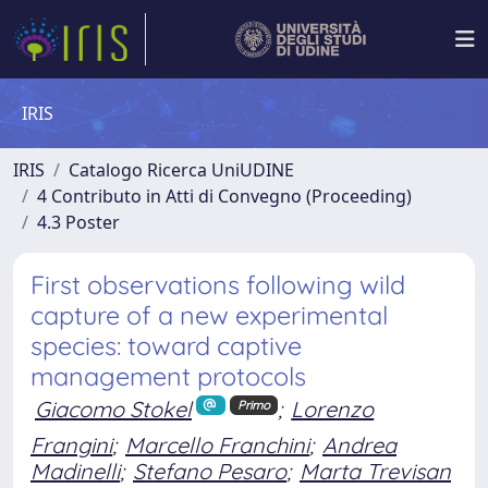
IRIS
IRIS
Catalogo Ricerca UniUDINE
4 Contributo in Atti di Convegno (Proceeding)
4.3 Poster
First observations following wild
capture of a new experimental
species: toward captive
management protocols
Giacomo Stokel
;
Lorenzo
Primo
Frangini
;
Marcello Franchini
;
Andrea
Madinelli
;
Stefano Pesaro
;
Marta Trevisan