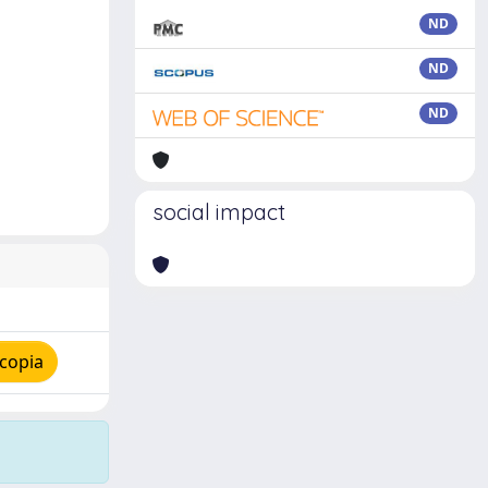
ND
ND
ND
social impact
copia