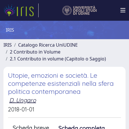
IRIS
IRIS
Catalogo Ricerca UniUDINE
2 Contributo in Volume
2.1 Contributo in volume (Capitolo o Saggio)
Utopie, emozioni e società. Le
competenze esistenziali nella sfera
politica contemporanea
D. Ungaro
2018-01-01
Scheda breve
Scheda completa