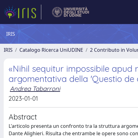
IRIS
IRIS
Catalogo Ricerca UniUDINE
2 Contributo in Vol
«Nihil sequitur impossibile apud 
argomentativa della 'Questio de 
Andrea Tabarroni
2023-01-01
Abstract
L'articolo presenta un confronto tra la struttura argome
Dante Alighieri. Risulta che entrambe le opere sono co