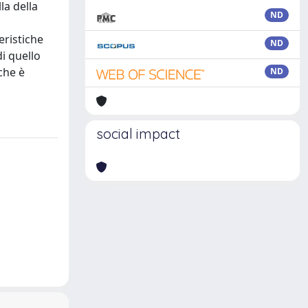
la della
ND
eristiche
ND
di quello
che è
ND
social impact