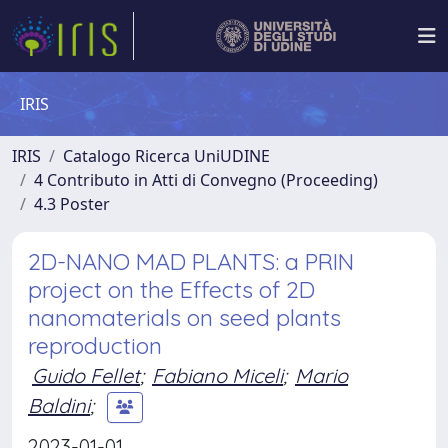
IRIS
IRIS
Catalogo Ricerca UniUDINE
4 Contributo in Atti di Convegno (Proceeding)
4.3 Poster
2D-NANO MAD PLANTS: a PRIN
project on the Effects of 2D
nanomaterials on seed plants
reproduction
Guido Fellet
;
Fabiano Miceli
;
Mario
Baldini
;
2023-01-01