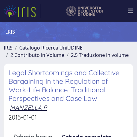
IRIS
IRIS
Catalogo Ricerca UniUDINE
2 Contributo in Volume
2.5 Traduzione in volume
Legal Shortcomings and Collective
Bargaining in the Regulation of
Work-Life Balance: Traditional
Perspectives and Case Law
MANZELLA P
2015-01-01