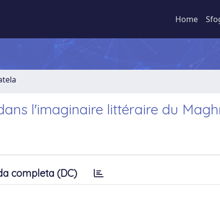
Home
Sfo
atela
 dans l'imaginaire littéraire du Mag
da completa (DC)