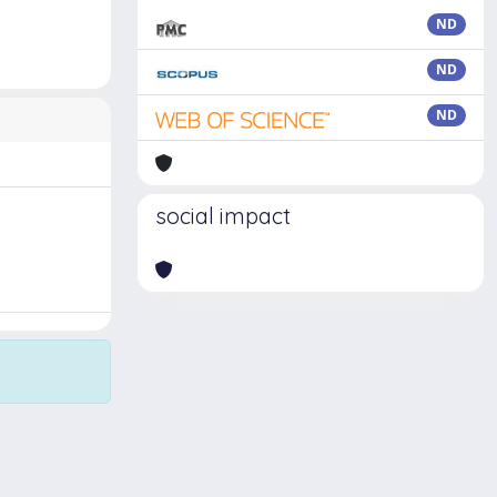
ND
ND
ND
social impact