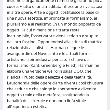
insieme e organicamente i temi che gli stanno più a
cuore. Frutto di una meditata riflessione riversatasi
in altre opere, Arte e oggetti costituisce la base di
una nuova estetica, improntata al formalismo, al
pluralismo e al realismo. In un mondo popolato da
oggetti, la cui dimensione ritratta resta
inattingibile, l’osservatore viene sedotto e stupito
dal loro fascino. Opponendosi alla critica di matrice
relazionistica e olistica, Harman rilegge le
avanguardie del Novecento e le attuali forme
artistiche. Ispirandosi ai pensatori chiave del
formalismo (Kant, Greenberg e Fried), Harman ne
elabora una versione weird in salsa OOO, che
rilancia il ruolo della bellezza e della teatralità.
L’autonomia delle opere d’arte diventa così chiusura
che seduce e che spinge lo spettatore a divenire
oggetto reale della metafora, sostituendo la
banalità del letterale e donando linfa vitale
all’esperienza estetica.