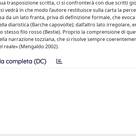
sua trasposizione scritta, ci si confronterà con due scritti gi
si vedrà in che modo l’autore restituisce sulla carta la perc
sa da un lato franta, priva di definizione formale, che evoca 
quella diaristica (Barche capovolte); dall’altro lato irregolare, 
o stesso filo rosso (Bestie). Proprio la comprensione di quest
ella narrazione tozziana, che si risolve sempre coerenteme
el reale» (Mengaldo 2002).
a completa (DC)