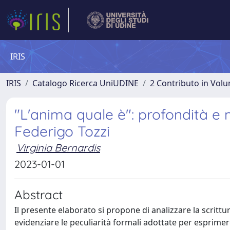
IRIS
IRIS
Catalogo Ricerca UniUDINE
2 Contributo in Vol
"L'anima quale è": profondità e m
Federigo Tozzi
Virginia Bernardis
2023-01-01
Abstract
Il presente elaborato si propone di analizzare la scrittur
evidenziare le peculiarità formali adottate per esprim