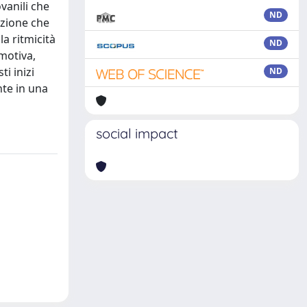
ovanili che
ND
ezione che
la ritmicità
ND
emotiva,
i inizi
ND
nte in una
social impact