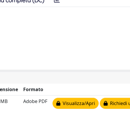
a completa (DC)
ensione
Formato
4 MB
Adobe PDF
Visualizza/Apri
Richiedi 