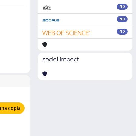
ND
ND
ND
social impact
una copia