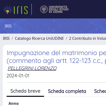
IRIS
IRIS
Catalogo Ricerca UniUDINE
2 Contributo in Vol
Impugnazione del matrimonio per
(commento agli artt. 122-123 c.c.,
PELLEGRINI LORENZO
2024-01-01
Scheda breve
Scheda completa
Sche
Anno