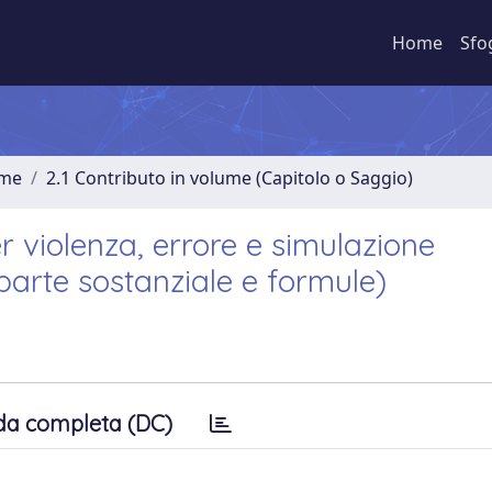
Home
Sfo
ume
2.1 Contributo in volume (Capitolo o Saggio)
 violenza, errore e simulazione
 parte sostanziale e formule)
da completa (DC)