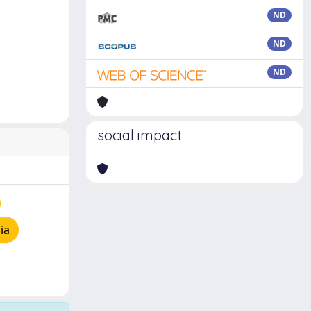
ND
ND
ND
social impact
ia