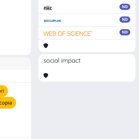
ND
ND
ND
social impact
ri
copia