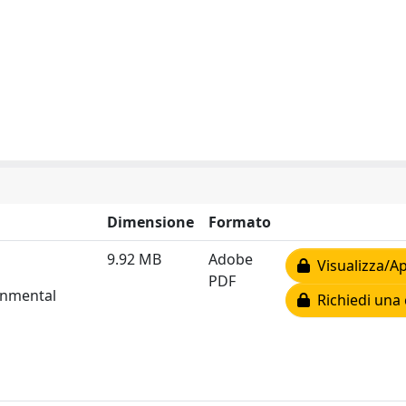
Dimensione
Formato
9.92 MB
Adobe
Visualizza/Ap
PDF
onmental
Richiedi una 