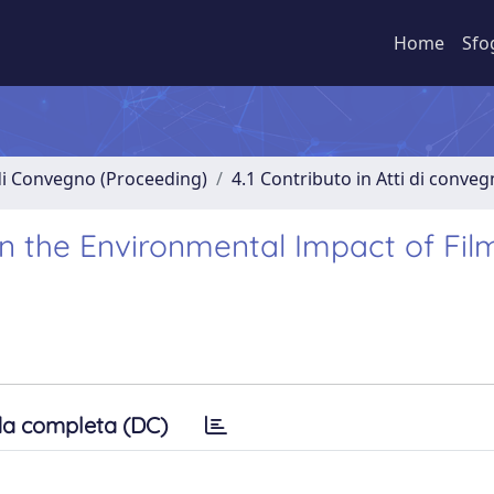
Home
Sfo
 di Convegno (Proceeding)
4.1 Contributo in Atti di conve
n the Environmental Impact of Fil
a completa (DC)