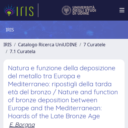
IRIS
IRIS
Catalogo Ricerca UniUDINE
7 Curatele
7.1 Curatela
Natura e funzione della deposizione
del metallo tra Europa e
Mediterraneo: ripostigli della tarda
età del bronzo / Nature and function
of bronze deposition between
Europe and the Mediterranean:
Hoards of the Late Bronze Age
E. Borgna