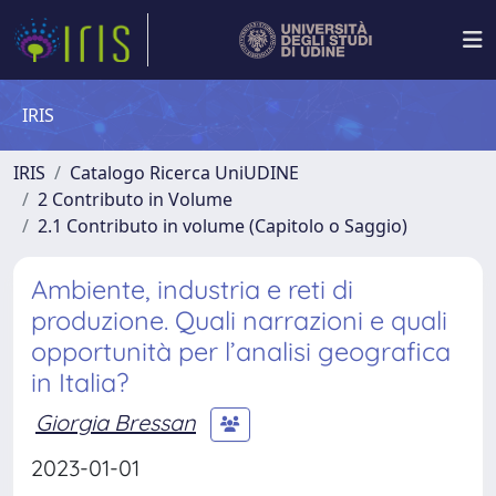
IRIS
IRIS
Catalogo Ricerca UniUDINE
2 Contributo in Volume
2.1 Contributo in volume (Capitolo o Saggio)
Ambiente, industria e reti di
produzione. Quali narrazioni e quali
opportunità per l’analisi geografica
in Italia?
Giorgia Bressan
2023-01-01