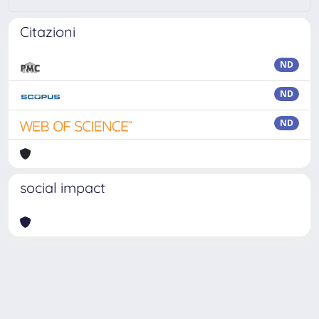
Citazioni
ND
ND
ND
social impact
Powered by
IRIS
-
about IRIS
-