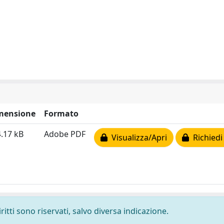
mensione
Formato
.17 kB
Adobe PDF
Visualizza/Apri
Richiedi
ritti sono riservati, salvo diversa indicazione.