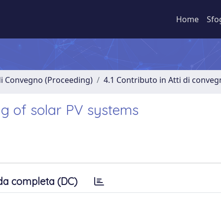
Home
Sfo
 di Convegno (Proceeding)
4.1 Contributo in Atti di conve
g of solar PV systems
da completa (DC)