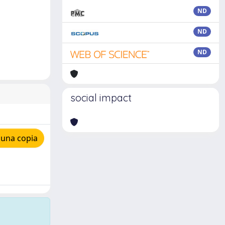
ND
ND
ND
social impact
 una copia