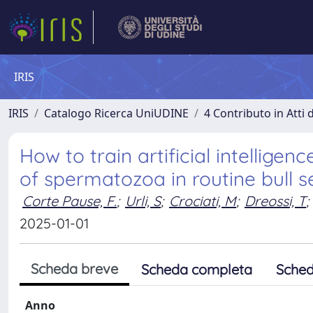
IRIS
IRIS
Catalogo Ricerca UniUDINE
4 Contributo in Atti
How to train artificial intellig
of spermatozoa in routine bull s
Corte Pause, F.
;
Urli, S
;
Crociati, M
;
Dreossi, T
;
2025-01-01
Scheda breve
Scheda completa
Sched
Anno