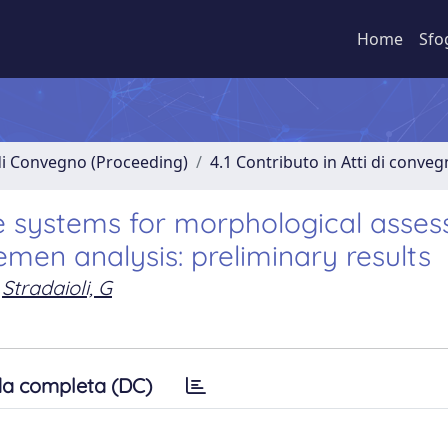
Home
Sfo
 di Convegno (Proceeding)
4.1 Contributo in Atti di conve
ence systems for morphological asse
emen analysis: preliminary results
Stradaioli, G
a completa (DC)