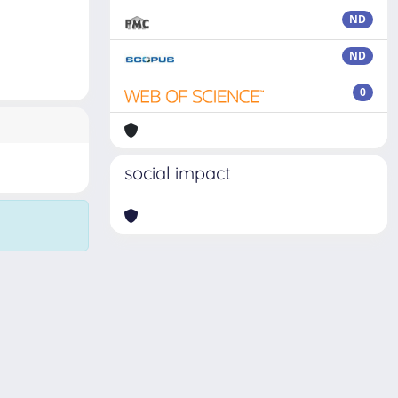
ND
ND
0
social impact