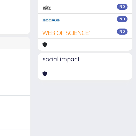
ND
ND
ND
social impact