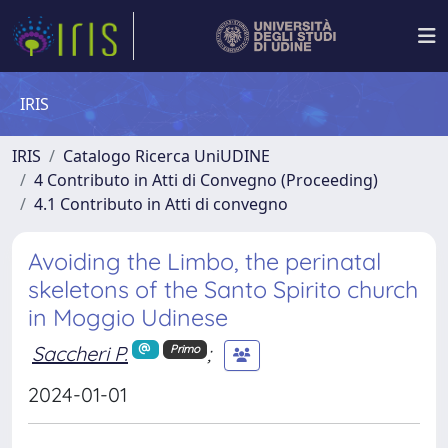
IRIS
IRIS
Catalogo Ricerca UniUDINE
4 Contributo in Atti di Convegno (Proceeding)
4.1 Contributo in Atti di convegno
Avoiding the Limbo, the perinatal
skeletons of the Santo Spirito church
in Moggio Udinese
Saccheri P.
;
Primo
2024-01-01