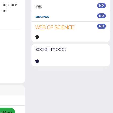
tino, apre
ND
zione.
ND
ND
social impact
za/Apri