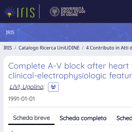
IRIS
IRIS
Catalogo Ricerca UniUDINE
4 Contributo in Atti
Complete A-V block after heart 
clinical-electrophysiologic featu
LIVI, Ugolino
;
1991-01-01
Scheda breve
Scheda completa
Sched