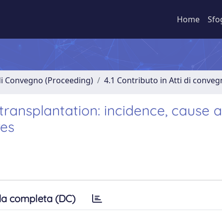
Home
Sfo
 di Convegno (Proceeding)
4.1 Contributo in Atti di conve
transplantation: incidence, cause 
res
a completa (DC)