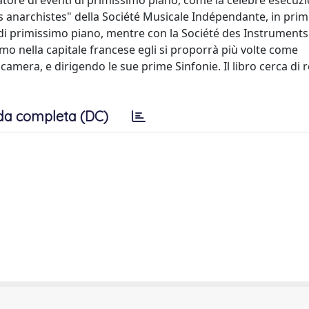
zatore di eventi di primissimo piano, come la celebre esecuzi
ts anarchistes" della Société Musicale Indépendante, in prim
 di primissimo piano, mentre con la Société des Instrument
mo nella capitale francese egli si proporrà più volte come
era, e dirigendo le sue prime Sinfonie. Il libro cerca di re
da completa (DC)