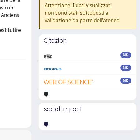
one della
Attenzione! I dati visualizzati
is con
non sono stati sottoposti a
s Anciens
validazione da parte dell'ateneo
stitutire
Citazioni
ND
ND
ND
social impact