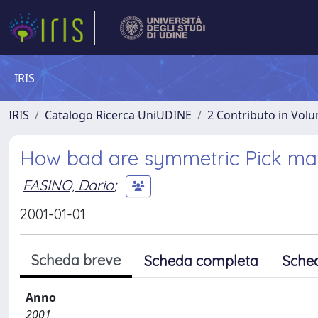
IRIS
IRIS
Catalogo Ricerca UniUDINE
2 Contributo in Vol
How bad are symmetric Pick mat
FASINO, Dario
;
2001-01-01
Scheda breve
Scheda completa
Sche
Anno
2001