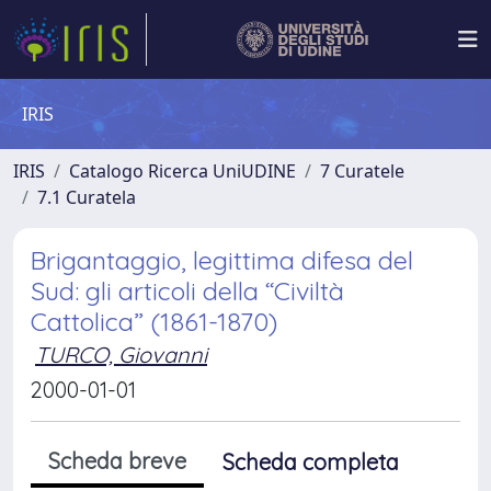
IRIS
IRIS
Catalogo Ricerca UniUDINE
7 Curatele
7.1 Curatela
Brigantaggio, legittima difesa del
Sud: gli articoli della “Civiltà
Cattolica” (1861-1870)
TURCO, Giovanni
2000-01-01
Scheda breve
Scheda completa