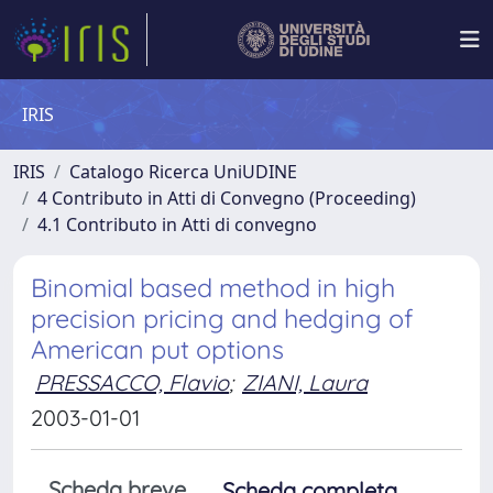
IRIS
IRIS
Catalogo Ricerca UniUDINE
4 Contributo in Atti di Convegno (Proceeding)
4.1 Contributo in Atti di convegno
Binomial based method in high
precision pricing and hedging of
American put options
PRESSACCO, Flavio
;
ZIANI, Laura
2003-01-01
Scheda breve
Scheda completa