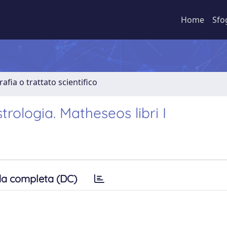
Home
Sfo
fia o trattato scientifico
trologia. Matheseos libri I
a completa (DC)