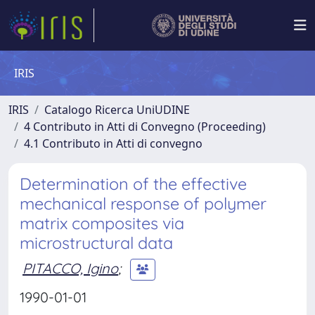
IRIS
IRIS
Catalogo Ricerca UniUDINE
4 Contributo in Atti di Convegno (Proceeding)
4.1 Contributo in Atti di convegno
Determination of the effective
mechanical response of polymer
matrix composites via
microstructural data
PITACCO, Igino
;
1990-01-01