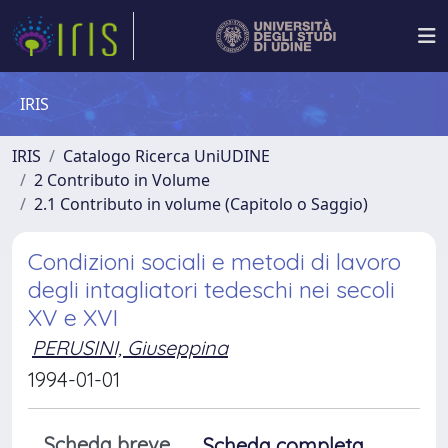
IRIS
IRIS
Catalogo Ricerca UniUDINE
2 Contributo in Volume
2.1 Contributo in volume (Capitolo o Saggio)
Condizioni sociali e metodi di lavoro
degli intagliatori tedeschi nei secoli
XV e XVI
PERUSINI, Giuseppina
1994-01-01
Scheda breve
Scheda completa