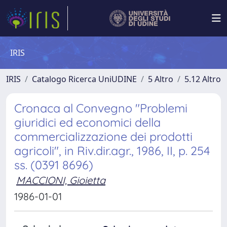
IRIS
IRIS
Catalogo Ricerca UniUDINE
5 Altro
5.12 Altro
Cronaca al Convegno "Problemi
giuridici ed economici della
commercializzazione dei prodotti
agricoli", in Riv.dir.agr., 1986, II, p. 254
ss. (0391 8696)
MACCIONI, Gioietta
1986-01-01