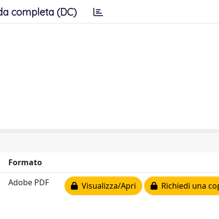
da completa (DC)
Formato
Adobe PDF
Visualizza/Apri
Richiedi una co