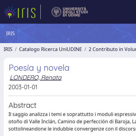
IRIS
IRIS
Catalogo Ricerca UniUDINE
2 Contributo in Vol
Poesía y novela
LONDERO, Renata
2003-01-01
Abstract
Il saggio analizza i temi e soprattutto i moduli espressi
otoño di Valle Inclán, Camino de perfección di Baroja, 
sottolineandone le indubbie convergenze con il discorso